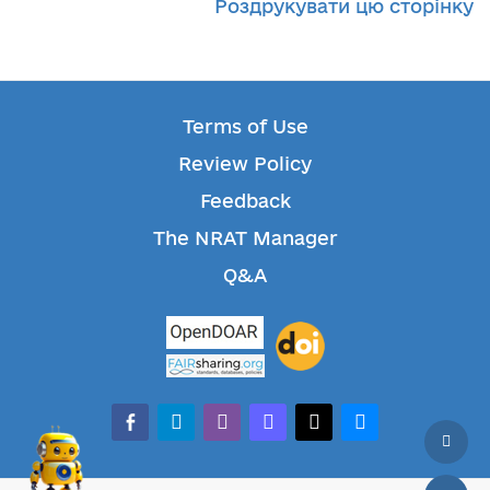
Роздрукувати цю сторінку
Terms of Use
Review Policy
Feedback
The NRAT Manager
Q&A
facebook-alt
telegram
whatsapp
mastodon
threads
bluesky