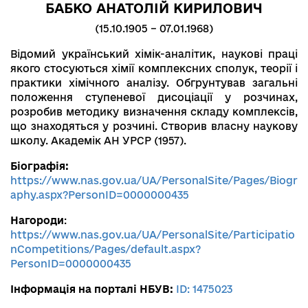
БАБКО АНАТОЛІЙ КИРИЛОВИЧ
(15.10.1905 – 07.01.1968)
Відомий український хімік-аналітик, наукові праці
якого стосуються хімії комплексних сполук, теорії і
практики хімічного аналізу. Обгрунтував загальні
положення ступеневої дисоціації у розчинах,
розробив методику визначення складу комплексів,
що знаходяться у розчині. Створив власну наукову
школу. Академік АН УРСР (1957).
Біографія:
https://www.nas.gov.ua/UA/PersonalSite/Pages/Biogr
aphy.aspx?PersonID=0000000435
Нагороди
:
https://www.nas.gov.ua/UA/PersonalSite/Participatio
nCompetitions/Pages/default.aspx?
PersonID=0000000435
Інформація на порталі НБУВ:
ID: 1475023