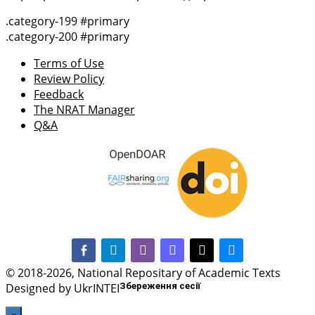
.category-199 #primary
.category-200 #primary
Terms of Use
Review Policy
Feedback
The NRAT Manager
Q&A
facebook-alt
telegram
whatsapp
mastodon
threads
bluesky
© 2018-2026, National Repositary of Academic Texts
Designed by UkrINTEI
Збереження сесії