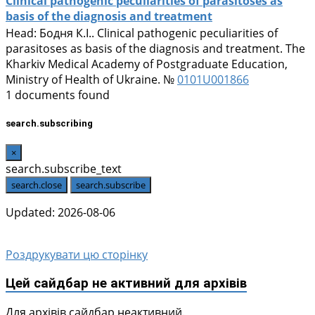
Clinical pathogenic peculiarities of parasitoses as
basis of the diagnosis and treatment
Head:
Бодня К.І.
. Clinical pathogenic peculiarities of
parasitoses as basis of the diagnosis and treatment. The
Kharkiv Medical Academy of Postgraduate Education,
Ministry of Health of Ukraine. №
0101U001866
1 documents found
search.subscribing
×
search.subscribe_text
search.close
search.subscribe
Updated: 2026-08-06
Роздрукувати цю сторінку
Цей сайдбар не активний для архівів
Для архівів сайдбар неактивний.