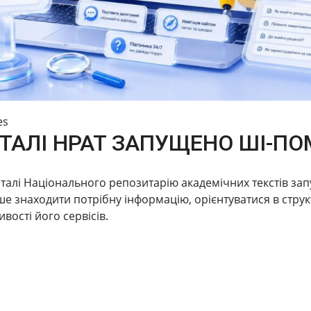
es
ТАЛІ НРАТ ЗАПУЩЕНО ШІ-ПО
se:
ld of scientific and scientific and technical activities
талі Національного репозитарію академічних текстів за
 знаходити потрібну інформацію, орієнтуватися в структ
вості його сервісів.
 obtaining scientific degrees and abstracts