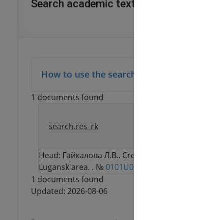
Search academic texts
How to use the search function
1 documents found
Creation of a syst
search.res_rk
scientific and tech
Head:
Гайкалова Л.В.
. Creation of a system of in
Lugansk'area. . №
0101U001974
1 documents found
Updated: 2026-08-06