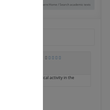
You are here:
Home
/
Search academic texts
f monitoring of
f scientific and technical activity in the