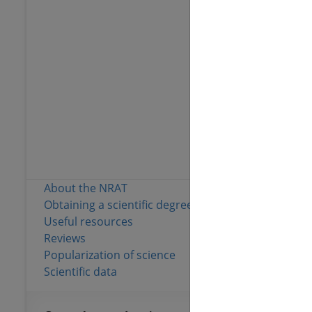
173 174
Full text
Materials from pu
77
Number of local 
148 719
Full text
About the NRAT
Obtaining a scientific degree
Useful resources
Reviews
Popularization of science
Scientific data