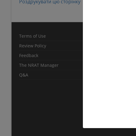
Роздрукувати цю сторінку
Terms of Use
Review Policy
Feedback
The NRAT Manager
Q&A