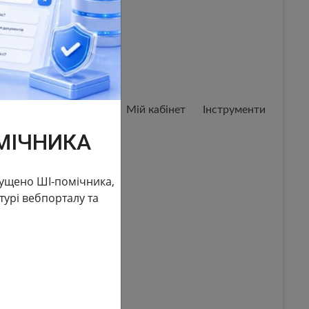
Мій кабінет
Мій кабінет
Інструменти
МІЧНИКА
пущено ШІ-помічника,
урі вебпорталу та