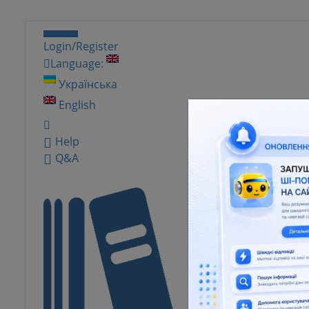
Login/Register
Language:
Українська
English
Help
Q&A
Natio