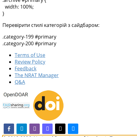
width: 100%;
}
Перевірити стилі категорій з сайдбаром:
.category-199 #primary
.category-200 #primary
Terms of Use
Review Policy
Feedback
The NRAT Manager
Q&A
facebook-alt
telegram
whatsapp
mastodon
threads
bluesky