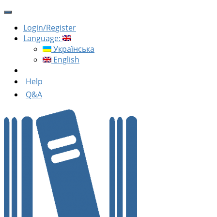
Login/Register
Language:
Українська
English
Help
Q&A