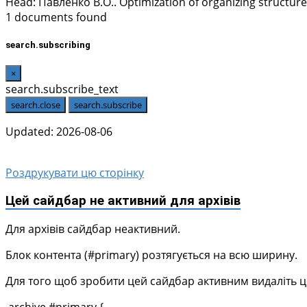
Head:
Павленко В.О.
. Optimization of organizing structu
1 documents found
search.subscribing
×
search.subscribe_text
search.close
search.subscribe
Updated: 2026-08-06
Роздрукувати цю сторінку
Цей сайдбар не активний для архівів
Для архівів сайдбар неактивний.
Блок контента (#primary) розтягується на всю ширину.
Для того щоб зробити цей сайдбар активним видаліть цей 
.archive #primary {