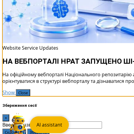
Website Service Updates
НА ВЕБПОРТАЛІ НРАТ ЗАПУЩЕНО Ш
На офіційному вебпорталі Національного репозитарію 
орієнтуватися в структурі вебпорталу та дізнаватися про
Show
Close
Збереження сесії
×
Введіть назву сесії:
AI assistant
Скасувати
Зберегти