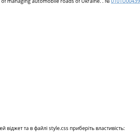
re of managing automobile roads of Ukraine. . №
0101U00439
віджет та в файлі style.css приберіть властивість: