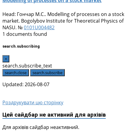
Modelling of processes on a stock market
Head:
Гончар М.С.
. Modelling of processes on a stock
market. Bogolybov Institute for Theoretical Physics of
NASU. №
0101U004482
1 documents found
search.subscribing
×
search.subscribe_text
search.close
search.subscribe
Updated: 2026-08-07
Роздрукувати цю сторінку
Цей сайдбар не активний для архівів
Для архівів сайдбар неактивний.