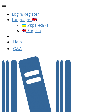
Login/Register
Language:
Українська
English
Help
Q&A