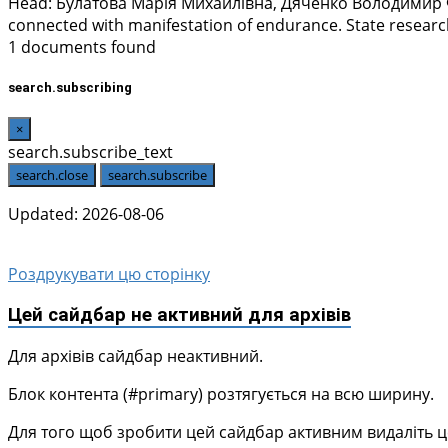
Head:
Булатова Марія Михайлівна, Дяченко Володимир
connected with manifestation of endurance. State research
1 documents found
search.subscribing
×
search.subscribe_text
search.close
search.subscribe
Updated: 2026-08-06
Роздрукувати цю сторінку
Цей сайдбар не активний для архівів
Для архівів сайдбар неактивний.
Блок контента (#primary) розтягується на всю ширину.
Для того щоб зробити цей сайдбар активним видаліть цей 