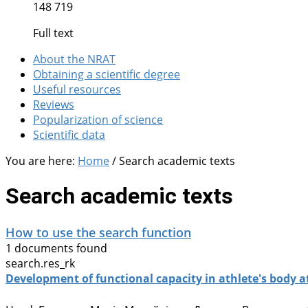
148 719
Full text
About the NRAT
Obtaining a scientific degree
Useful resources
Reviews
Popularization of science
Scientific data
You are here:
Home
/
Search academic texts
Search academic texts
How to use the search function
1 documents found
search.res_rk
Development of functional capacity in athlete's body a