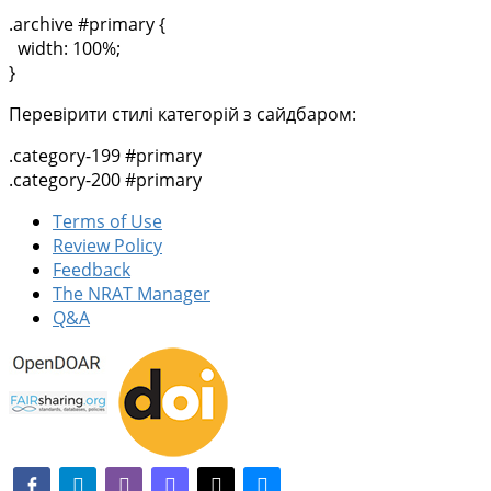
.archive #primary {
width: 100%;
}
Перевірити стилі категорій з сайдбаром:
.category-199 #primary
.category-200 #primary
Terms of Use
Review Policy
Feedback
The NRAT Manager
Q&A
facebook-alt
telegram
whatsapp
mastodon
threads
bluesky