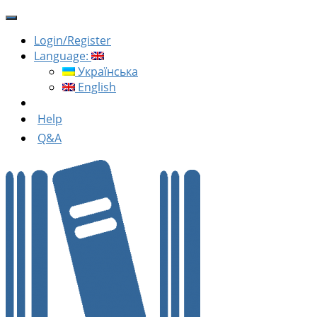
Login/Register
Language:
Українська
English
Help
Q&A