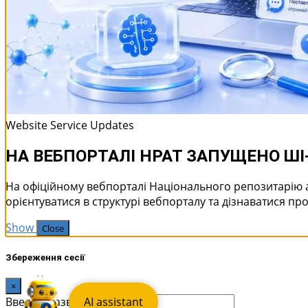
Website Service Updates
НА ВЕБПОРТАЛІ НРАТ ЗАПУЩЕНО Ш
На офіційному вебпорталі Національного репозитарію 
орієнтуватися в структурі вебпорталу та дізнаватися про
Show
Close
Збереження сесії
×
Введіть назву сесії:
AI assistant