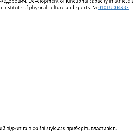
 Федорович
. Development of functional capacity in athlete'
 institute of physical culture and sports. №
0101U004937
віджет та в файлі style.css приберіть властивість: