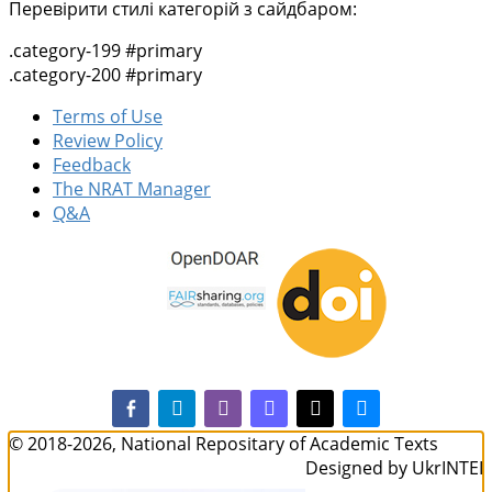
Перевірити стилі категорій з сайдбаром:
.category-199 #primary
.category-200 #primary
Terms of Use
Review Policy
Feedback
The NRAT Manager
Q&A
facebook-alt
telegram
whatsapp
mastodon
threads
bluesky
© 2018-2026, National Repositary of Academic Texts
Designed by UkrINTEI