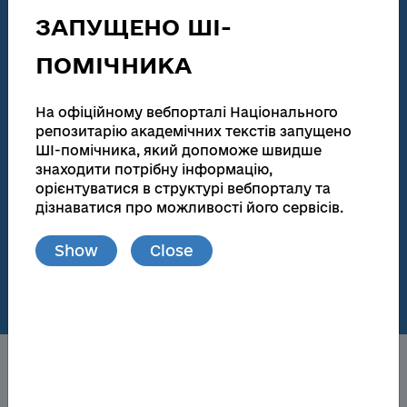
technical activities
ЗАПУЩЕНО ШІ-
186 155
138 083
ПОМІЧНИКА
Total number
Full text
Dissertations for obtaining scientific degrees and
На офіційному вебпорталі Національного
abstracts
репозитарію академічних текстів запущено
ШІ-помічника, який допоможе швидше
181 945
173 174
знаходити потрібну інформацію,
орієнтуватися в структурі вебпорталу та
Total number
Full text
дізнаватися про можливості його сервісів.
Materials from publications and local repositories
Show
Close
77
148 719
Number of local
Full text
repositories
About the NRAT
Obtaining a scientific degree