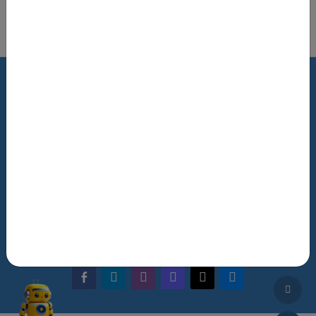
Роздрукувати цю сторінку
Terms of Use
Review Policy
Feedback
The NRAT Manager
Q&A
facebook-alt
telegram
whatsapp
mastodon
threads
bluesky