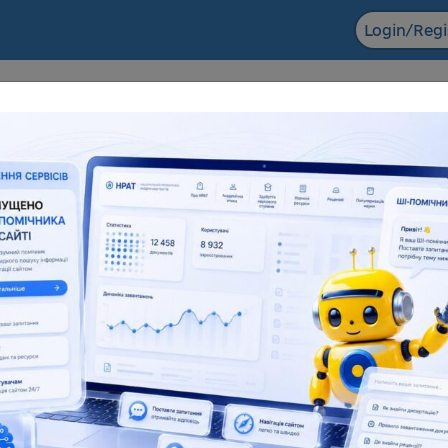
Login/Regi
F ACADEMIC
The NRAT datab
ts in the field of scientific and
Dissertations for obtaining
entific and technical activities
degrees and abstra
6 155
138 083
181 945
1
l number
Full text
Total number
F
eful resources
Reviews
Popularization of science