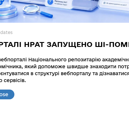
pdates
РТАЛІ НРАТ ЗАПУЩЕНО ШІ-ПОМ
вебпорталі Національного репозитарію академічн
мічника, який допоможе швидше знаходити потр
rom Dneprovskaya SJSC SHC Pavlogradcoal mine wit
єнтуватися в структурі вебпорталу та дізнаватис
cation and washering
 сервісів.
 Dneprovskaya SJSC SHC Pavlogradcoal mine with a v
lose
e Research Institute for Carbochemistry (UHIN)». 