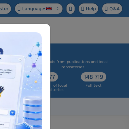
ster
Language:
Help
Q&A
ase:
 scientific
Materials from publications and local
cts
repositories
73 174
77
148 719
ull text
Number of local
Full text
repositories
Scientific data