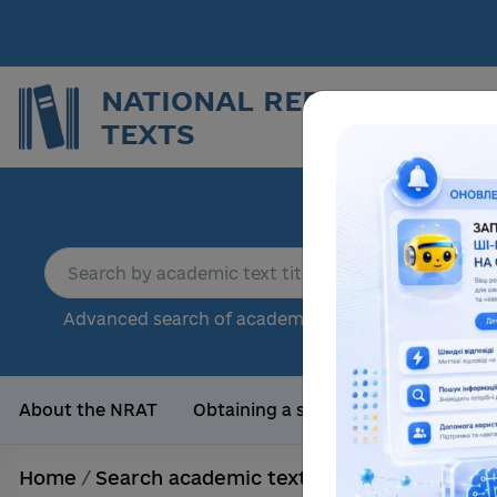
NATIONAL REPOSITORY O
TEXTS
Repor
sci
18
Advanced search of academic text
Tota
About the NRAT
Obtaining a scientific degree
Us
Home
/
Search academic texts