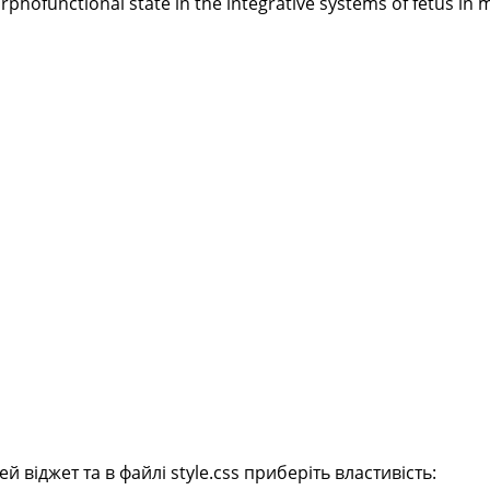
rphofunctional state in the integrative systems of fetus in
віджет та в файлі style.css приберіть властивість: