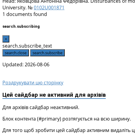
Head:
Яковцова Антоніна Федорівна
. Disturbances of mo
University. №
0102U001871
1 documents found
search.subscribing
×
search.subscribe_text
search.close
search.subscribe
Updated: 2026-08-06
Роздрукувати цю сторінку
Цей сайдбар не активний для архівів
Для архівів сайдбар неактивний.
Блок контента (#primary) розтягується на всю ширину.
Для того щоб зробити цей сайдбар активним видаліть цей 