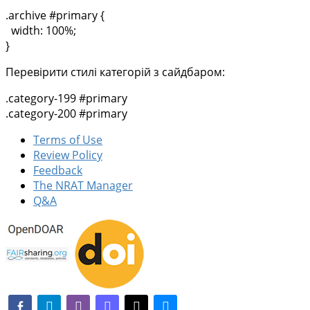
.archive #primary {
width: 100%;
}
Перевірити стилі категорій з сайдбаром:
.category-199 #primary
.category-200 #primary
Terms of Use
Review Policy
Feedback
The NRAT Manager
Q&A
facebook-alt
telegram
whatsapp
mastodon
threads
bluesky