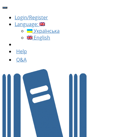
Login/Register
Language:
Українська
English
Help
Q&A