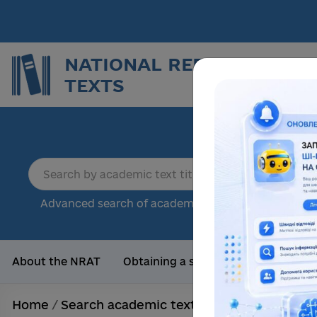
NATIONAL REPOSITORY O
TEXTS
Repor
sci
18
Advanced search of academic text
Tota
About the NRAT
Obtaining a scientific degree
Us
Home
/
Search academic texts