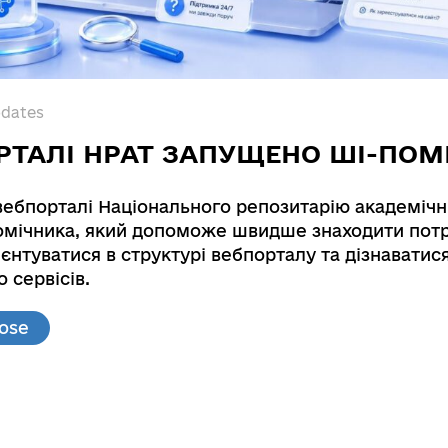
pdates
РТАЛІ НРАТ ЗАПУЩЕНО ШІ-ПОМ
вебпорталі Національного репозитарію академічн
мічника, який допоможе швидше знаходити потр
x inspection of a building to determine the reaso
єнтуватися в структурі вебпорталу та дізнаватис
d to design the project of a strengthening
 сервісів.
.
. Research and complex inspection of a building 
lose
f a strengthening. Vinnytsia national technical un