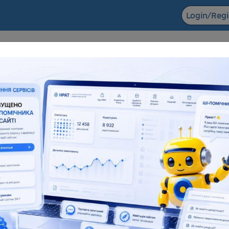
Login/Regi
F ACADEMIC
The NRAT datab
ts in the field of scientific and
Dissertations for obtaining
entific and technical activities
degrees and abstra
6 155
138 083
181 945
1
l number
Full text
Total number
F
eful resources
Reviews
Popularization of science