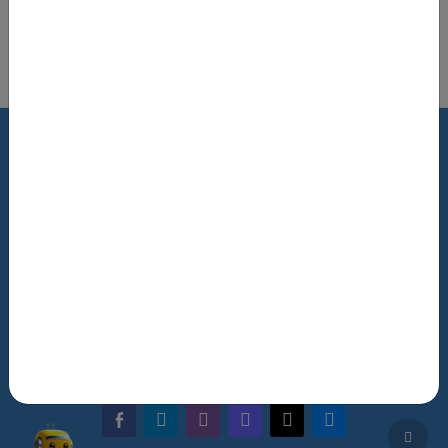
Updated: 2026-08-06
Роздрукувати цю сторінку
Terms of Use
Review Policy
Feedback
The NRAT Manager
Q&A
facebook-alt
telegram
whatsapp
mastodon
threads
bluesky