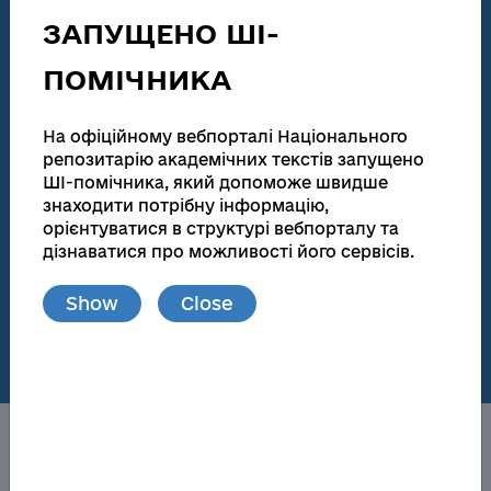
technical activities
ЗАПУЩЕНО ШІ-
186 155
138 083
ПОМІЧНИКА
Total number
Full text
Dissertations for obtaining scientific degrees and
На офіційному вебпорталі Національного
abstracts
репозитарію академічних текстів запущено
ШІ-помічника, який допоможе швидше
181 945
173 174
знаходити потрібну інформацію,
Total number
Full text
орієнтуватися в структурі вебпорталу та
дізнаватися про можливості його сервісів.
Materials from publications and local repositories
Show
Close
77
148 719
Number of local
Full text
repositories
About the NRAT
Obtaining a scientific degree