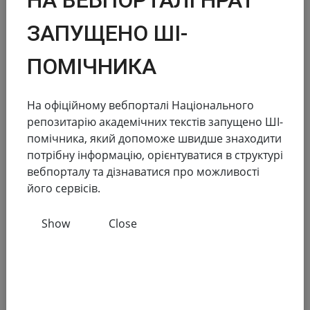
Reports in the field of scientific and scientific and
technical activities
ЗАПУЩЕНО ШІ-
186 155
138 083
ПОМІЧНИКА
Total number
Full text
Dissertations for obtaining scientific degrees and
На офіційному вебпорталі Національного
abstracts
репозитарію академічних текстів запущено ШІ-
помічника, який допоможе швидше знаходити
181 945
173 174
потрібну інформацію, орієнтуватися в структурі
вебпорталу та дізнаватися про можливості
Total number
Full text
його сервісів.
Materials from publications and local repositories
Show
Close
77
148 719
Number of local
Full text
repositories