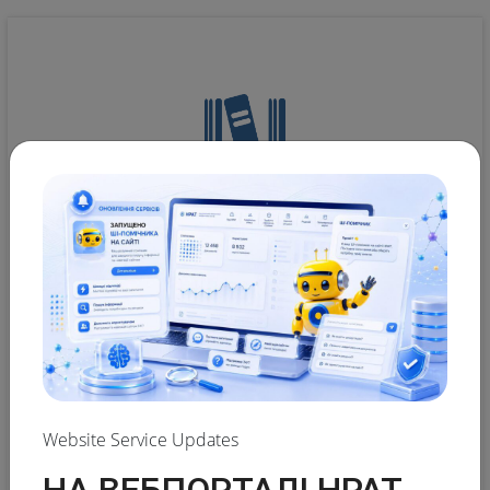
NATIONAL REPOSITORY OF ACADEMIC TEXTS
Advanced search of academic text
Website Service Updates
The NRAT database:
НА ВЕБПОРТАЛІ НРАТ