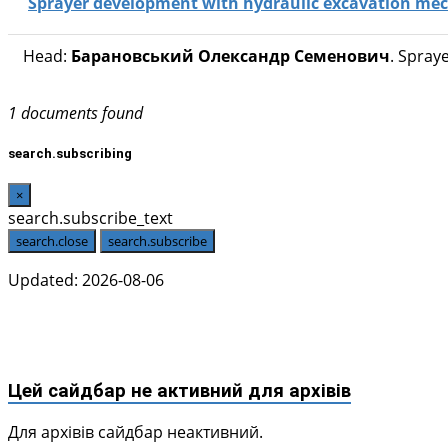
Sprayer development with hydraulic excavation mec
Head:
Барановський Олександр Семенович
. Spray
1 documents found
search.subscribing
×
search.subscribe_text
search.close
search.subscribe
Updated: 2026-08-06
Цей сайдбар не активний для архівів
Для архівів сайдбар неактивний.