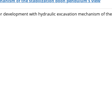
hanism of the stabilization boon pendulum's view
er development with hydraulic excavation mechanism of the