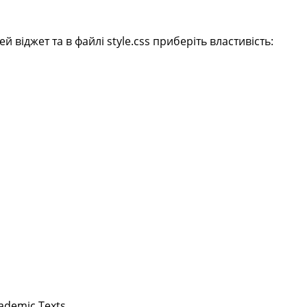
віджет та в файлі style.css приберіть властивість:
cademic Texts