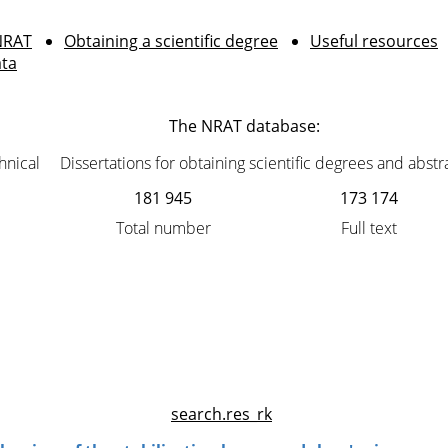
NRAT
Obtaining a scientific degree
Useful resources
ata
The NRAT database:
chnical
Dissertations for obtaining scientific degrees and abstr
181 945
173 174
Total number
Full text
search.res_rk