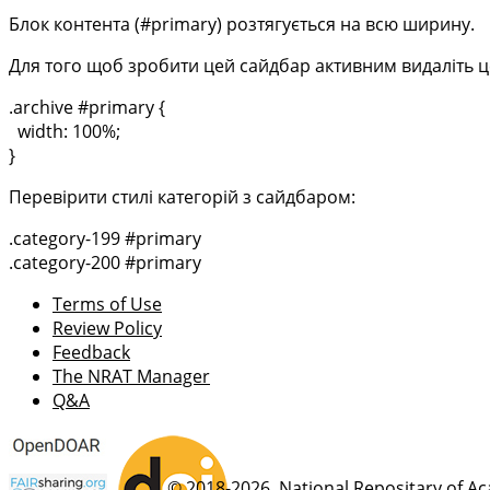
Блок контента (#primary) розтягується на всю ширину.
Для того щоб зробити цей сайдбар активним видаліть цей 
.archive #primary {
width: 100%;
}
Перевірити стилі категорій з сайдбаром:
.category-199 #primary
.category-200 #primary
Terms of Use
Review Policy
Feedback
The NRAT Manager
Q&A
© 2018-2026, National Repositary of A