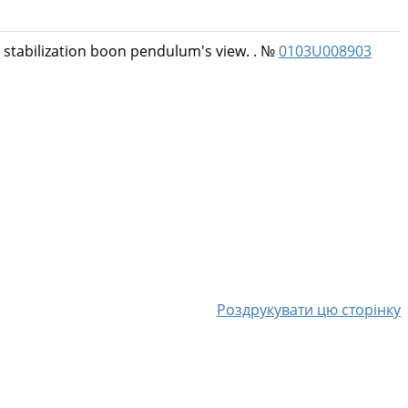
 stabilization boon pendulum's view. . №
0103U008903
Роздрукувати цю сторінку