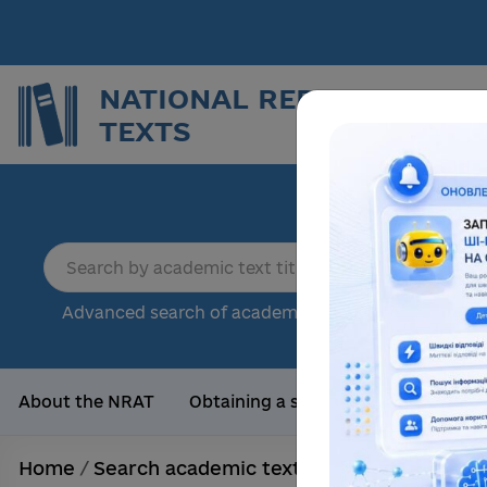
NATIONAL REPOSITORY O
TEXTS
Repor
sci
18
Advanced search of academic text
Tota
About the NRAT
Obtaining a scientific degree
Us
Home
/
Search academic texts