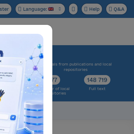
ster
Language:
Help
Q&A
ase:
 scientific
Materials from publications and local
cts
repositories
73 174
77
148 719
ull text
Number of local
Full text
repositories
Scientific data