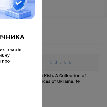
ІЧНИКА
их текстів
ібну
hzhia's Sich Kish. A
я про
 Zaporizhzhia's Sich Kish. A Collection of
onal Academy of Sciences of Ukraine. №