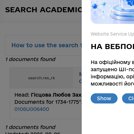
SEARCH ACADEMIC TEXTS
Website Service U
How to use the search function
НА ВЕБПО
1 documents found
На офіційному 
запущено ШІ-по
Monuments of Zaporiz
інформацію, орі
search.res_rk
Collection of Docume
можливості його
Head:
Гісцова Любов Захарівна
. Monuments o
Show
C
Documents for 1734-1775".. Institute of Ukra
0106U006400
1 documents found