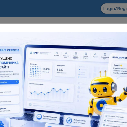
Login/Regi
F ACADEMIC
The NRAT datab
ts in the field of scientific and
Dissertations for obtaining
entific and technical activities
degrees and abstra
6 155
138 083
181 945
1
l number
Full text
Total number
F
eful resources
Reviews
Popularization of science