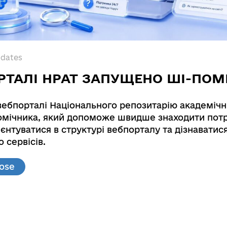
pdates
РТАЛІ НРАТ ЗАПУЩЕНО ШІ-ПОМ
вебпорталі Національного репозитарію академічн
мічника, який допоможе швидше знаходити потр
hzhia's Cossacks History: "The Archives of Zaporiz
єнтуватися в структурі вебпорталу та дізнаватис
nts for 1734-1775".
 сервісів.
f Zaporizhzhia's Cossacks History: "The Archives of
lose
inian Archeography and Source Studies of the Nati