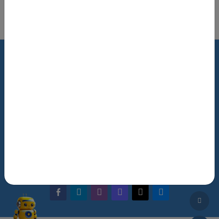
Роздрукувати цю сторінку
Terms of Use
Review Policy
Feedback
The NRAT Manager
Q&A
facebook-alt
telegram
whatsapp
mastodon
threads
bluesky