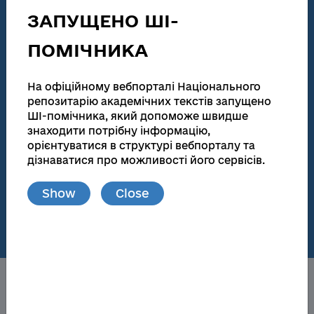
technical activities
ЗАПУЩЕНО ШІ-
186 155
138 083
ПОМІЧНИКА
Total number
Full text
Dissertations for obtaining scientific degrees and
На офіційному вебпорталі Національного
abstracts
репозитарію академічних текстів запущено
ШІ-помічника, який допоможе швидше
181 945
173 174
знаходити потрібну інформацію,
орієнтуватися в структурі вебпорталу та
Total number
Full text
дізнаватися про можливості його сервісів.
Materials from publications and local repositories
Show
Close
77
148 719
Number of local
Full text
repositories
About the NRAT
Obtaining a scientific degree