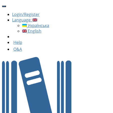
Login/Register
Language:
Українська
English
Help
Q&A