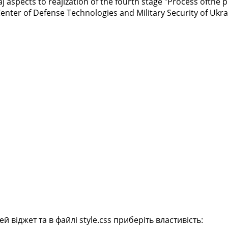
caj aspects to reajization of the fourth stage "Process ofth
 Center of Defense Technologies and Military Security of Ukr
віджет та в файлі style.css приберіть властивість: