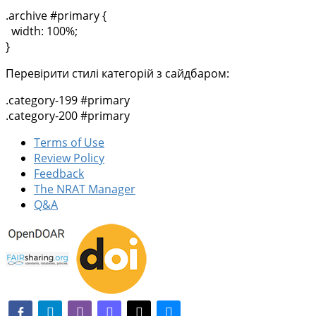
.archive #primary {
width: 100%;
}
Перевірити стилі категорій з сайдбаром:
.category-199 #primary
.category-200 #primary
Terms of Use
Review Policy
Feedback
The NRAT Manager
Q&A
facebook-alt
telegram
whatsapp
mastodon
threads
bluesky