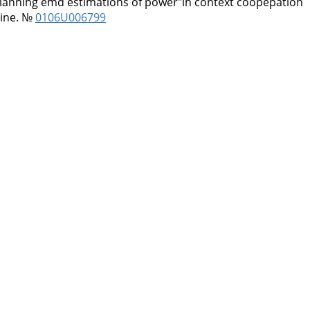
e plannihg emd estimatiohs of power"ih context coopepation
aine. №
0106U006799