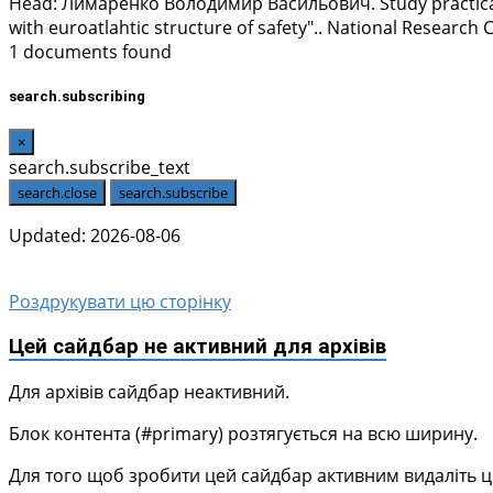
Head:
Лимаренко Володимир Васильович
. Study practi
with euroatlahtic structure of safety".. National Research
1 documents found
search.subscribing
×
search.subscribe_text
search.close
search.subscribe
Updated: 2026-08-06
Роздрукувати цю сторінку
Цей сайдбар не активний для архівів
Для архівів сайдбар неактивний.
Блок контента (#primary) розтягується на всю ширину.
Для того щоб зробити цей сайдбар активним видаліть цей 