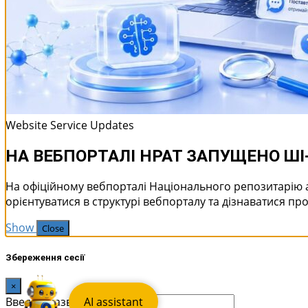
Website Service Updates
НА ВЕБПОРТАЛІ НРАТ ЗАПУЩЕНО Ш
На офіційному вебпорталі Національного репозитарію 
орієнтуватися в структурі вебпорталу та дізнаватися про
Show
Close
Збереження сесії
×
Введіть назву сесії:
AI assistant