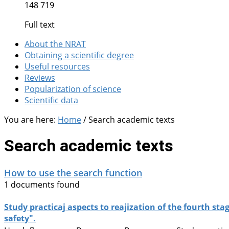
148 719
Full text
About the NRAT
Obtaining a scientific degree
Useful resources
Reviews
Popularization of science
Scientific data
You are here:
Home
/
Search academic texts
Search academic texts
How to use the search function
1 documents found
Study practicaj aspects to reajization of the fourth s
safety".