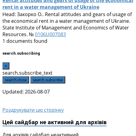
Rental attitudes and gears of usage of the economical
rent in a water management of Ukraine
Head:
Закорко О.
. Rental attitudes and gears of usage of
the economical rent in a water management of Ukraine.
State Institute of Management and Economics of Water
Resources. №
0106U007083
1 documents found
search.subscribing
×
search.subscribe_text
search.close
search.subscribe
Updated: 2026-08-07
Роздрукувати цю сторінку
Цей сайдбар не активний для архівів
Для архівів сайдбар неактивний.