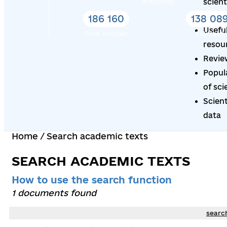
activities
scient
degre
186 160
138 08
Usefu
Total number
Full text
resou
Revie
Popul
of sci
Scient
data
Home
/
Search academic texts
SEARCH ACADEMIC TEXTS
How to use the search function
1 documents found
searc