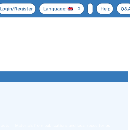
Login/Register
Language:
Help
Q&
racts
Materials from publications and local repositories