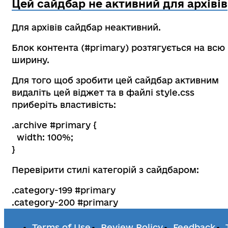
Цей сайдбар не активний для архівів
Для архівів сайдбар неактивний.
Блок контента (#primary) розтягується на всю
ширину.
Для того щоб зробити цей сайдбар активним
видаліть цей віджет та в файлі style.css
приберіть властивість:
.archive #primary {
width: 100%;
}
Перевірити стилі категорій з сайдбаром:
.category-199 #primary
.category-200 #primary
Terms of Use
Review Policy
Feedback