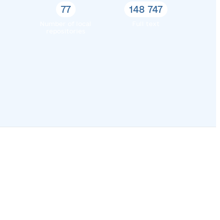
77
148 747
Number of local
Full text
repositories