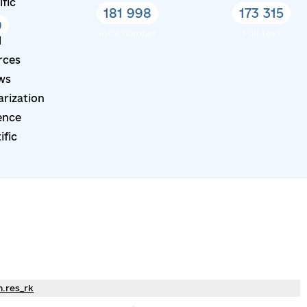
ific
181 998
173 315
e
9
Total number
Full text
l
rces
ws
arization
ence
ific
h.res_rk