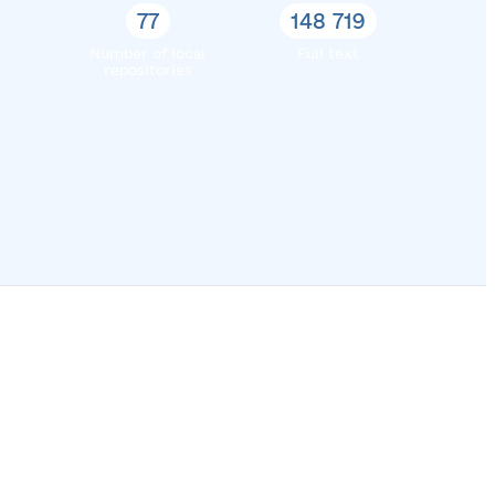
77
148 719
Number of local
Full text
repositories