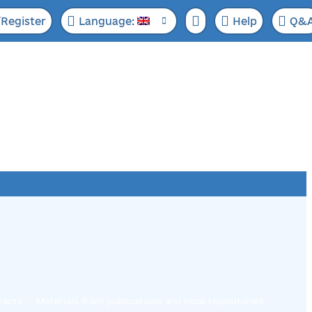
/Register
Language:
Help
Q&
racts
Materials from publications and local repositories