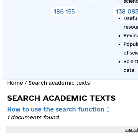
activities
scient
degre
186 155
138 08
Usefu
Total number
Full text
resou
Revie
Popul
of sci
Scient
data
Home
/
Search academic texts
SEARCH ACADEMIC TEXTS
How to use the search function
1 documents found
searc