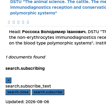
DSTU "The animal science. The cattle. The m
immunodiagnostics reception and conservation
polymorphic systems"
Head:
Россоха Володимир Іванович
. DSTU "T
the non-erythrocytes immunodiagnostics recept
on the blood type polymorphic systems". Insti
1 documents found
search.subscribing
×
search.subscribe_text
search.close
search.subscribe
Updated: 2026-08-06