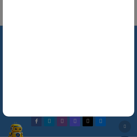
Роздрукувати цю сторінку
Terms of Use
Review Policy
Feedback
The NRAT Manager
Q&A
facebook-alt
telegram
whatsapp
mastodon
threads
bluesky