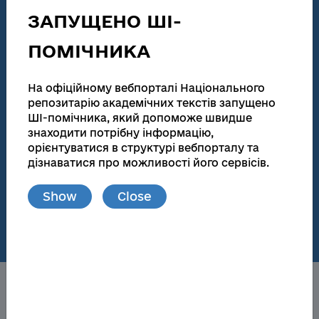
technical activities
ЗАПУЩЕНО ШІ-
186 155
138 083
ПОМІЧНИКА
Total number
Full text
Dissertations for obtaining scientific degrees and
На офіційному вебпорталі Національного
abstracts
репозитарію академічних текстів запущено
ШІ-помічника, який допоможе швидше
181 945
173 174
знаходити потрібну інформацію,
орієнтуватися в структурі вебпорталу та
Total number
Full text
дізнаватися про можливості його сервісів.
Materials from publications and local repositories
Show
Close
77
148 719
Number of local
Full text
repositories
About the NRAT
Obtaining a scientific degree