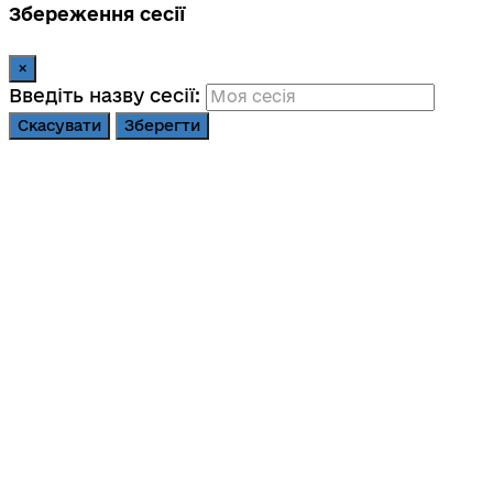
Збереження сесії
×
Введіть назву сесії:
Скасувати
Зберегти