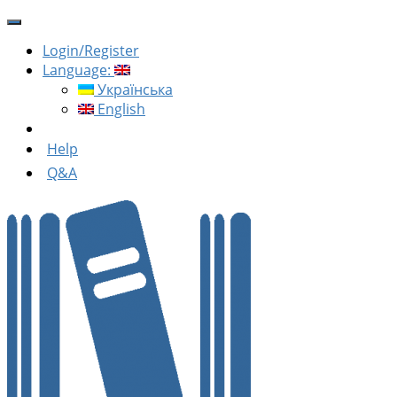
Login/Register
Language:
Українська
English
Help
Q&A