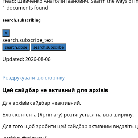
Head:
Шевченко Анатолій Іванович
. Searm the ways of 
1 documents found
search.subscribing
×
search.subscribe_text
search.close
search.subscribe
Updated: 2026-08-06
Роздрукувати цю сторінку
Цей сайдбар не активний для архівів
Для архівів сайдбар неактивний.
Блок контента (#primary) розтягується на всю ширину.
Для того щоб зробити цей сайдбар активним видаліть цей 
.archive #primary {