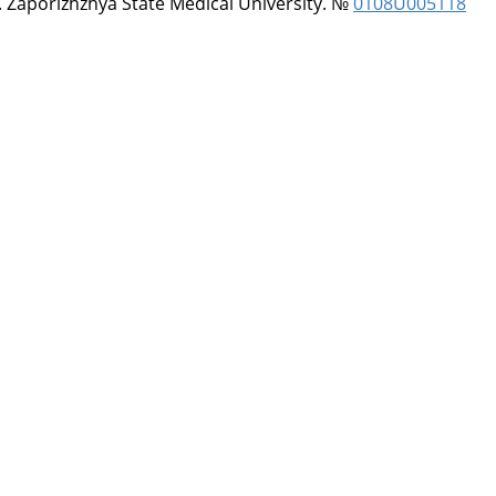
 Zaporizhzhya State Medical University. №
0108U005118