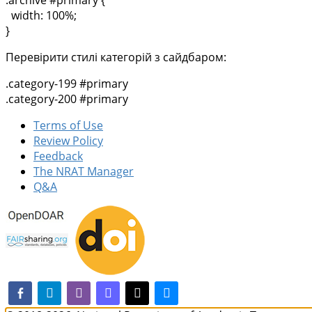
width: 100%;
}
Перевірити стилі категорій з сайдбаром:
.category-199 #primary
.category-200 #primary
Terms of Use
Review Policy
Feedback
The NRAT Manager
Q&A
facebook-alt
telegram
whatsapp
mastodon
threads
bluesky