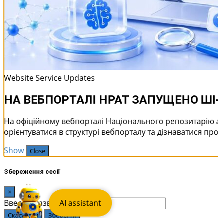
Website Service Updates
НА ВЕБПОРТАЛІ НРАТ ЗАПУЩЕНО Ш
На офіційному вебпорталі Національного репозитарію 
орієнтуватися в структурі вебпорталу та дізнаватися про
Show
Close
Збереження сесії
×
Введіть назву сесії:
AI assistant
Скасувати
Зберегти