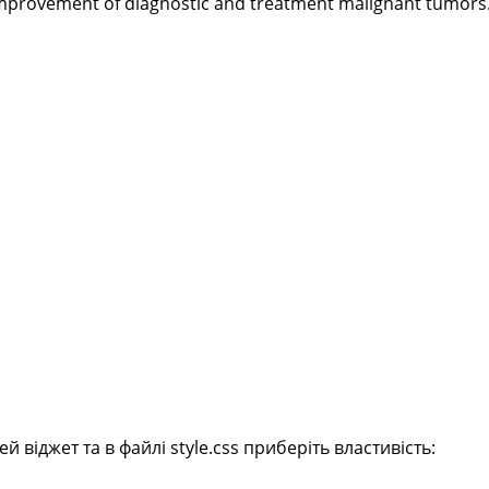
improvement of diagnostic and treatment malignant tumors.
віджет та в файлі style.css приберіть властивість: