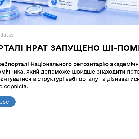
pdates
РТАЛІ НРАТ ЗАПУЩЕНО ШІ-ПОМ
вебпорталі Національного репозитарію академічн
мічника, який допоможе швидше знаходити потр
ganic and inorganic nanocomposite materials for 
єнтуватися в структурі вебпорталу та дізнаватис
 сервісів.
ybrid organic-inorganic and inorganic nanocompos
lose
al & Inorganic Chemistry. №
0110U005645