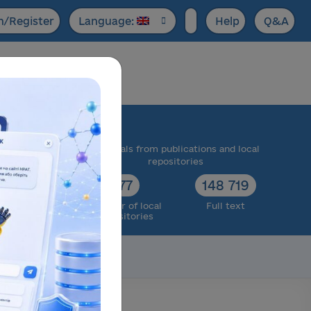
n/Register
Language:
Help
Q&A
ase:
 scientific
Materials from publications and local
cts
repositories
73 174
77
148 719
ull text
Number of local
Full text
repositories
Scientific data