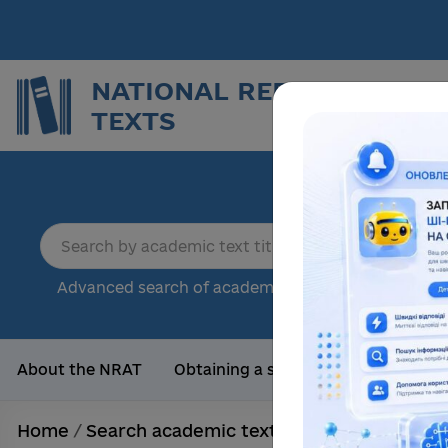
NATIONAL REPOSITORY O
TEXTS
Repor
sci
18
Advanced search of academic text
Tota
About the NRAT
Obtaining a scientific degree
Us
Home
/
Search academic texts