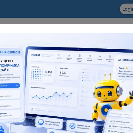
Logi
F ACADEMIC
The NRAT datab
ts in the field of scientific and
Dissertations for obtaining
entific and technical activities
degrees and abstra
6 155
138 083
181 945
1
l number
Full text
Total number
F
eful resources
Reviews
Popularization of science