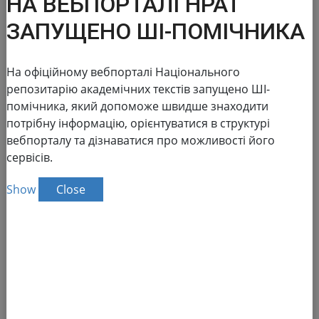
НА ВЕБПОРТАЛІ НРАТ
ЗАПУЩЕНО ШІ-ПОМІЧНИКА
На офіційному вебпорталі Національного
репозитарію академічних текстів запущено ШІ-
National Repository of
помічника, який допоможе швидше знаходити
потрібну інформацію, орієнтуватися в структурі
Academic Texts
вебпорталу та дізнаватися про можливості його
сервісів.
The NRAT database:
Show
Close
Reports in the field of scientific and
scientific and technical activities
Advanced search
186 155
of academic text
Total number
138 083
Full text
Dissertations for obtaining