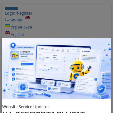
Login/Register
Language:
Українська
English
Shades of gray
Help
Q&A
Website Service Updates