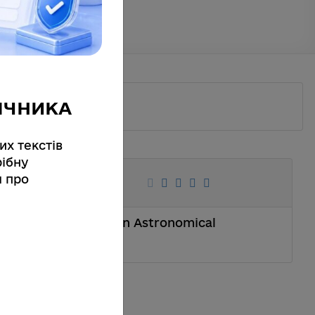
ІЧНИКА
их текстів
ібну
я про
lows on the Sun. Main Astronomical