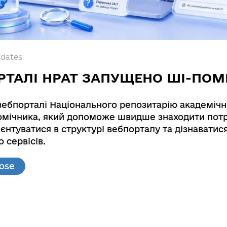
pdates
РТАЛІ НРАТ ЗАПУЩЕНО ШІ-ПОМ
вебпорталі Національного репозитарію академічн
мічника, який допоможе швидше знаходити потр
єнтуватися в структурі вебпорталу та дізнаватис
e large-scale structures and flows on the Sun
 сервісів.
MGD moddeling of the large-scale structures and f
lose