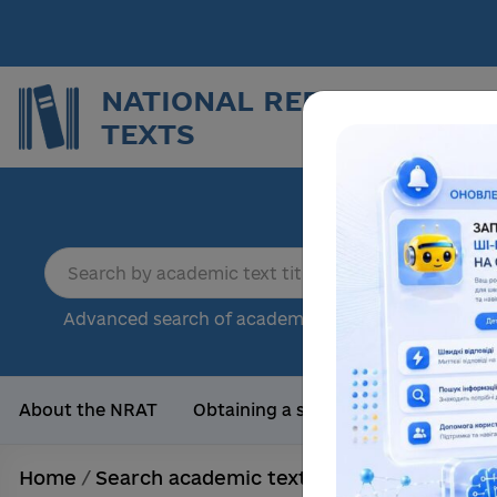
NATIONAL REPOSITORY O
TEXTS
Repor
sci
18
Advanced search of academic text
Tota
About the NRAT
Obtaining a scientific degree
Us
Home
/
Search academic texts