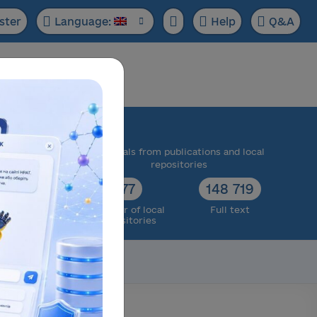
ster
Language:
Help
Q&A
ase:
 scientific
Materials from publications and local
cts
repositories
73 174
77
148 719
ull text
Number of local
Full text
repositories
Scientific data