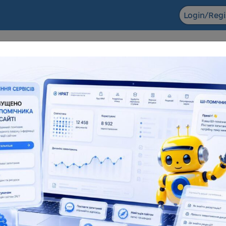
Login/Regi
F ACADEMIC
The NRAT datab
ts in the field of scientific and
Dissertations for obtaining
entific and technical activities
degrees and abstra
6 155
138 083
181 945
1
l number
Full text
Total number
F
eful resources
Reviews
Popularization of science