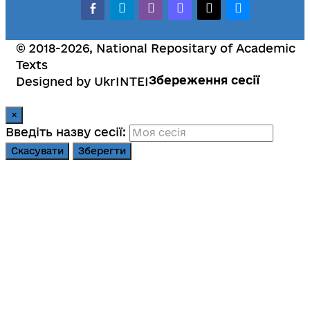
facebook-alt
telegram
whatsapp
mastodon
threads
bluesky
© 2018-2026, National Repositary of Academic
Texts
Збереження сесії
Designed by UkrINTEI
×
Введіть назву сесії:
Скасувати
Зберегти