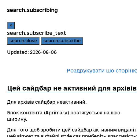
search.subscribing
×
search.subscribe_text
search.close
search.subscribe
Updated: 2026-08-06
Роздрукувати цю сторінк
Цей сайдбар не активний для архівів
Для архівів сайдбар неактивний.
Блок контента (#primary) розтягується на всю
ширину.
Для того щоб зробити цей сайдбар активним видаліт
цей віджет та в файлі style.css приберіть властивість