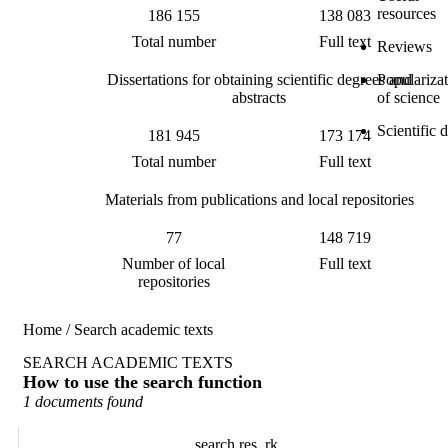
resources
186 155
138 083
Total number
Full text
Reviews
Dissertations for obtaining scientific degrees and
Populariza
abstracts
of science
Scientific 
181 945
173 174
Total number
Full text
Materials from publications and local repositories
77
148 719
Number of local
Full text
repositories
Home
/
Search academic texts
SEARCH ACADEMIC TEXTS
How to use the search function
1 documents found
search.res_rk