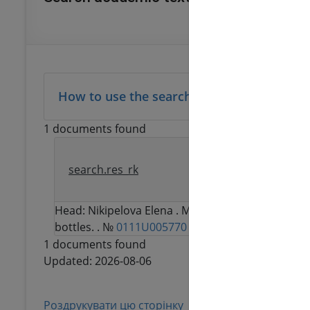
How to use the search function
1 documents found
Medical-biological
search.res_rk
water "Krishtaleva"
Head:
Nikipelova Elena
. Medical-biological estim
bottles. . №
0111U005770
1 documents found
Updated: 2026-08-06
Роздрукувати цю сторінку