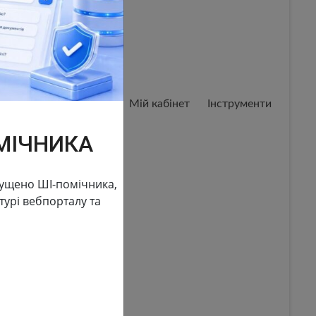
Мій кабінет
Мій кабінет
Інструменти
МІЧНИКА
пущено ШІ-помічника,
урі вебпорталу та