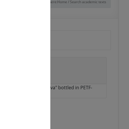
You are here:
Home
/
Search academic texts
rbonated mineral
ineral water "Krishtaleva" bottled in PETF-