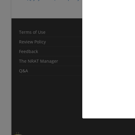
Terms of Use
Review Policy
Feedback
The NRAT Manager
Q&A