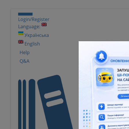
Login/Register
Language:
Українська
English
Help
Q&A
Natio