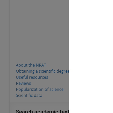
173 174
Full text
Materials from pu
77
Number of local 
148 719
Full text
About the NRAT
Obtaining a scientific degree
Useful resources
Reviews
Popularization of science
Scientific data
Search academic texts