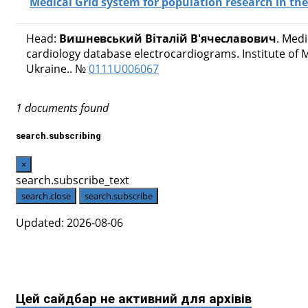
Medical Grid system for population research in the
Head:
Вишневський Віталій В'ячеславович
. Medi
cardiology database electrocardiograms. Institute o
Ukraine.. №
0111U006067
1 documents found
search.subscribing
×
search.subscribe_text
search.close
search.subscribe
Updated: 2026-08-06
Цей сайдбар не активний для архівів