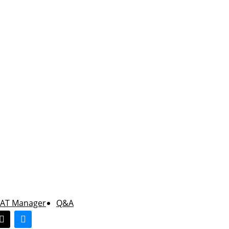
AT Manager
Q&A
don
hreads
bluesky