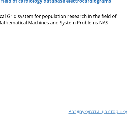
 field of cardiology database electrocardiograms
cal Grid system for population research in the field of
f Mathematical Machines and System Problems NAS
Роздрукувати цю сторінку