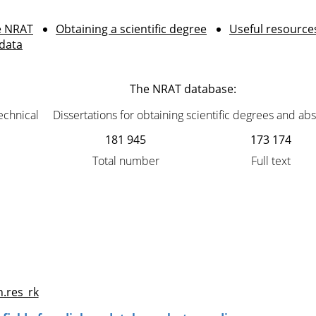
e NRAT
Obtaining a scientific degree
Useful resource
 data
The NRAT database:
technical
Dissertations for obtaining scientific degrees and abs
181 945
173 174
Total number
Full text
h.res_rk