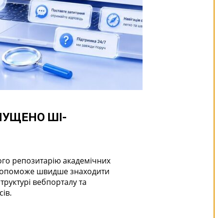
ПУЩЕНО ШІ-
ого репозитарію академічних
 допоможе швидше знаходити
структурі вебпорталу та
ів.