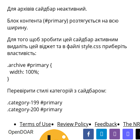
Для архівів сайдбар неактивний.
Блок контента (#primary) розтягується на всю
ширину.
Для того щоб зробити цей сайдбар активним
видаліть цей віджет та в файлі style.css приберіть
властивість:
.archive #primary {
width: 100%;
}
Перевірити стилі категорій з сайдбаром:
.category-199 #primary
.category-200 #primary
Terms of Use
Review Policy
Feedback
The NR
facebook-alt
telegram
whatsapp
masto
t