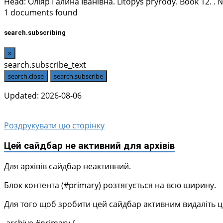
Head:
Оліяр Галина Іванівна
. Litopys pryrody. Book 12. .
1 documents found
search.subscribing
×
search.subscribe_text
search.close
search.subscribe
Updated: 2026-08-06
Роздрукувати цю сторінку
Цей сайдбар не активний для архівів
Для архівів сайдбар неактивний.
Блок контента (#primary) розтягується на всю ширину.
Для того щоб зробити цей сайдбар активним видаліть цей 
.archive #primary {