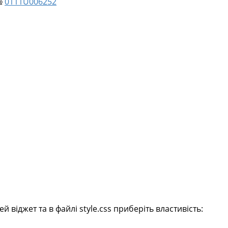
 №
0111U006252
віджет та в файлі style.css приберіть властивість: