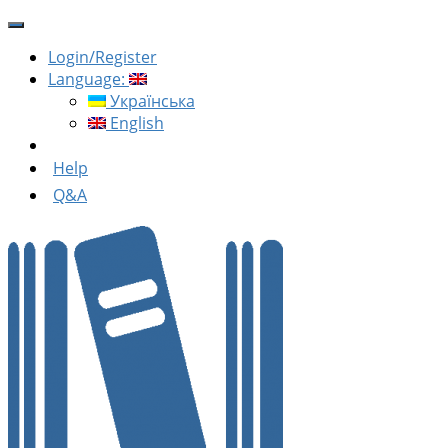
Login/Register
Language:
Українська
English
Help
Q&A