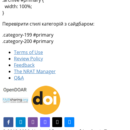
width: 100%;
}
Перевірити стилі категорій з сайдбаром:
.category-199 #primary
.category-200 #primary
Terms of Use
Review Policy
Feedback
The NRAT Manager
Q&A
facebook-alt
telegram
whatsapp
mastodon
threads
bluesky