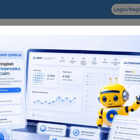
Login/Regi
F ACADEMIC
The NRAT datab
ts in the field of scientific and
Dissertations for obtaining
entific and technical activities
degrees and abstra
6 155
138 083
181 945
1
l number
Full text
Total number
F
eful resources
Reviews
Popularization of science