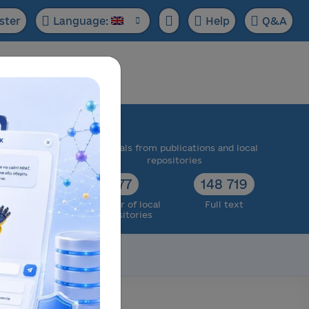
ster
Language:
Help
Q&A
ase:
 scientific
Materials from publications and local
cts
repositories
73 174
77
148 719
ull text
Number of local
Full text
repositories
Scientific data