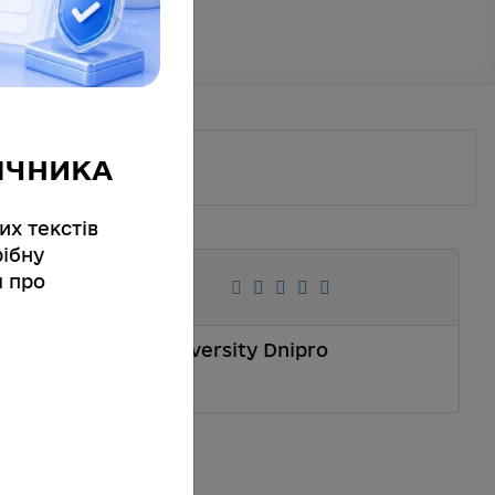
ІЧНИКА
их текстів
ібну
я про
National Technical University Dnipro