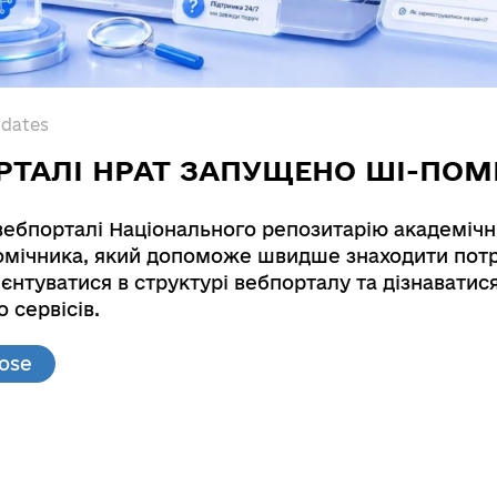
pdates
РТАЛІ НРАТ ЗАПУЩЕНО ШІ-ПОМ
вебпорталі Національного репозитарію академічн
мічника, який допоможе швидше знаходити потр
єнтуватися в структурі вебпорталу та дізнаватис
 of cast iron liners sliding bearings
 сервісів.
ing durability of cast iron liners sliding bearings. 
lose