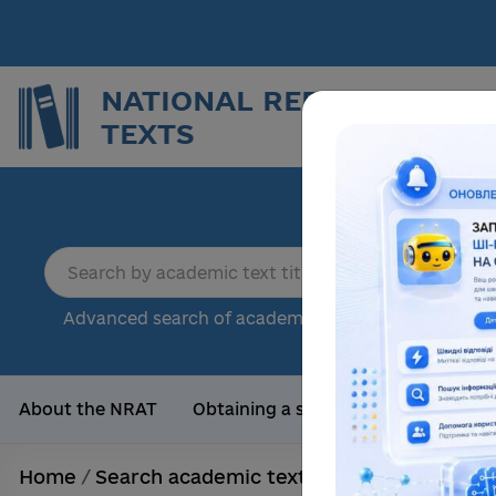
NATIONAL REPOSITORY O
TEXTS
Repor
sci
18
Advanced search of academic text
Tota
About the NRAT
Obtaining a scientific degree
Us
Home
/
Search academic texts