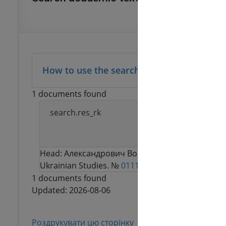
How to use the search function
1 documents found
search.res_rk
Galician-Volhynian p
Head:
Александрович Володимир Степанович
.
Ukrainian Studies. №
0111U008234
1 documents found
Updated: 2026-08-06
Роздрукувати цю сторінку