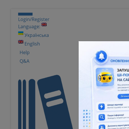
Login/Register
Language:
Українська
English
Help
Q&A
Natio