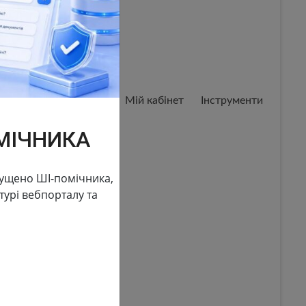
Мій кабінет
Мій кабінет
Інструменти
МІЧНИКА
пущено ШІ-помічника,
урі вебпорталу та