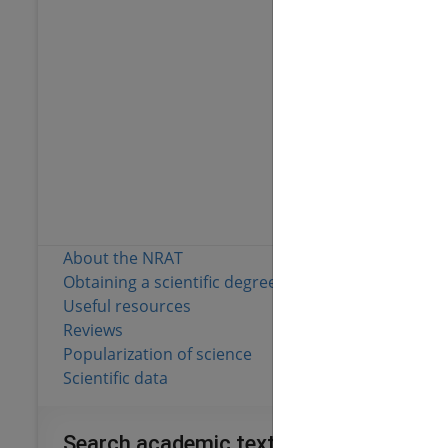
173 174
Full text
Materials from pu
77
Number of local 
148 719
Full text
About the NRAT
Obtaining a scientific degree
Useful resources
Reviews
Popularization of science
Scientific data
Search academic texts