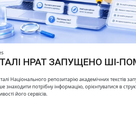
es
se:
ТАЛІ НРАТ ЗАПУЩЕНО ШІ-ПО
ld of scientific and scientific and technical activities
талі Національного репозитарію академічних текстів за
 знаходити потрібну інформацію, орієнтуватися в структ
вості його сервісів.
 obtaining scientific degrees and abstracts