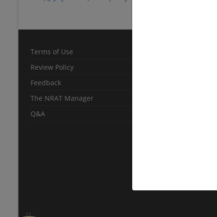
Terms of Use
Review Policy
Feedback
The NRAT Manager
Q&A