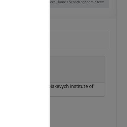
You are here:
Home
/
Search academic texts
ty of its lands. Ivan Krypiakevych Institute of