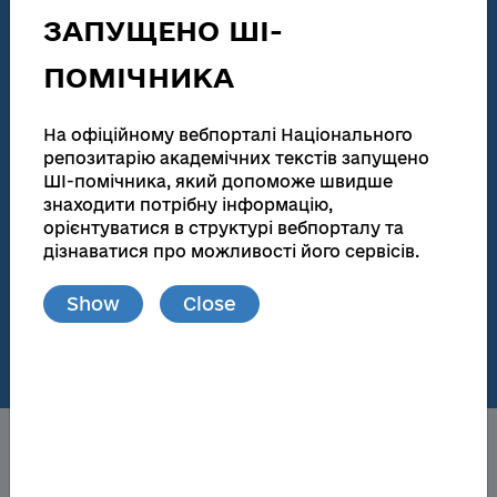
technical activities
ЗАПУЩЕНО ШІ-
186 155
138 083
ПОМІЧНИКА
Total number
Full text
Dissertations for obtaining scientific degrees and
На офіційному вебпорталі Національного
abstracts
репозитарію академічних текстів запущено
ШІ-помічника, який допоможе швидше
181 945
173 174
знаходити потрібну інформацію,
орієнтуватися в структурі вебпорталу та
Total number
Full text
дізнаватися про можливості його сервісів.
Materials from publications and local repositories
Show
Close
77
148 719
Number of local
Full text
repositories
About the NRAT
Obtaining a scientific degree