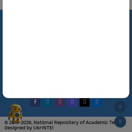
Terms of Use
Review Policy
Feedback
The NRAT Manager
Q&A
facebook-alt
telegram
whatsapp
mastodon
threads
bluesky
© 2018-2026, National Repositary of Academic Texts
Designed by UkrINTEI