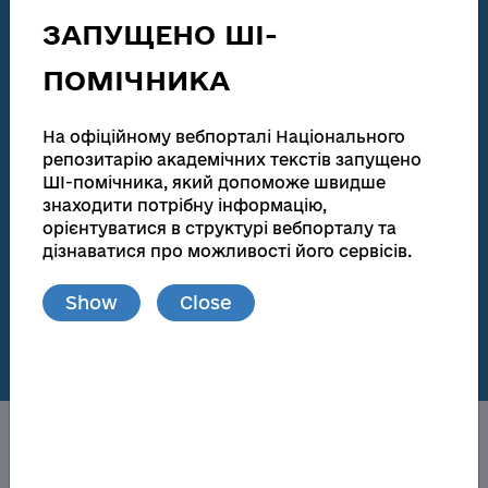
technical activities
ЗАПУЩЕНО ШІ-
186 155
138 083
ПОМІЧНИКА
Total number
Full text
Dissertations for obtaining scientific degrees and
На офіційному вебпорталі Національного
abstracts
репозитарію академічних текстів запущено
ШІ-помічника, який допоможе швидше
181 945
173 174
знаходити потрібну інформацію,
Total number
Full text
орієнтуватися в структурі вебпорталу та
дізнаватися про можливості його сервісів.
Materials from publications and local repositories
Show
Close
77
148 719
Number of local
Full text
repositories
About the NRAT
Obtaining a scientific degree