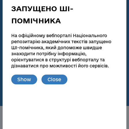
technical activities
ЗАПУЩЕНО ШІ-
186 155
138 083
ПОМІЧНИКА
Total number
Full text
Dissertations for obtaining scientific degrees and
На офіційному вебпорталі Національного
abstracts
репозитарію академічних текстів запущено
ШІ-помічника, який допоможе швидше
181 945
173 174
знаходити потрібну інформацію,
орієнтуватися в структурі вебпорталу та
Total number
Full text
дізнаватися про можливості його сервісів.
Materials from publications and local repositories
Show
Close
77
148 719
Number of local
Full text
repositories
About the NRAT
Obtaining a scientific degree