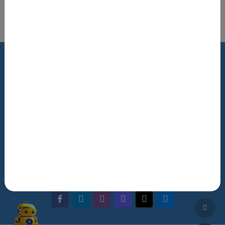
Роздрукувати цю сторінку
Terms of Use
Review Policy
Feedback
The NRAT Manager
Q&A
facebook-alt
telegram
whatsapp
mastodon
threads
bluesky