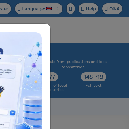
ster
Language:
Help
Q&A
ase:
 scientific
Materials from publications and local
cts
repositories
73 174
77
148 719
ull text
Number of local
Full text
repositories
Scientific data