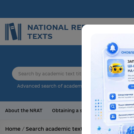
NATIONAL REPOSITORY O
TEXTS
Repor
sci
18
Advanced search of academic text
Tota
About the NRAT
Obtaining a scientific degree
Us
Home
/
Search academic texts