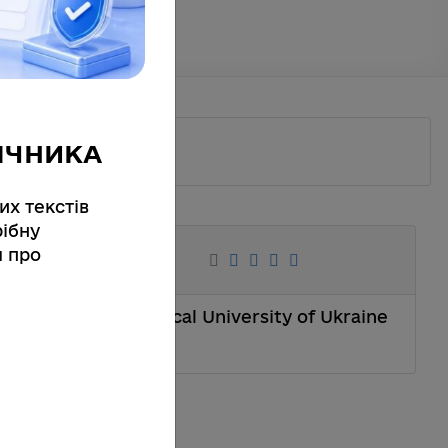
ІЧНИКА
их текстів
ібну
я про
on. National Technical University of Ukraine