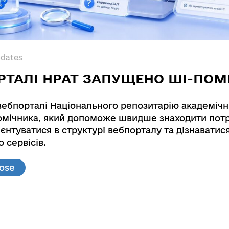
pdates
РТАЛІ НРАТ ЗАПУЩЕНО ШІ-ПОМ
вебпорталі Національного репозитарію академічн
мічника, який допоможе швидше знаходити потр
єнтуватися в структурі вебпорталу та дізнаватис
ion for energosaving and energogeneration
 сервісів.
utomatisation for energosaving and energogenerati
lose
0112U004056