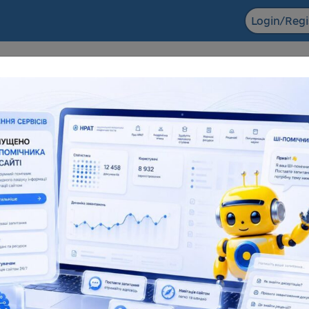
Login/Regi
F ACADEMIC
The NRAT datab
ts in the field of scientific and
Dissertations for obtaining
entific and technical activities
degrees and abstra
6 155
138 083
181 945
1
l number
Full text
Total number
F
eful resources
Reviews
Popularization of science