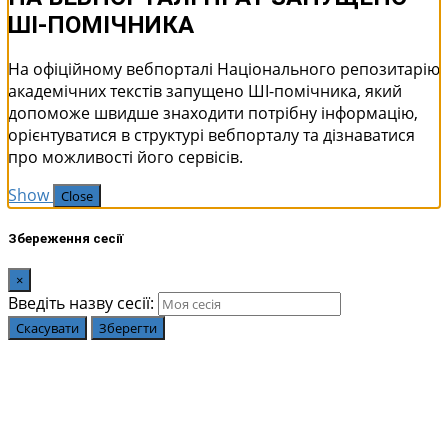
ШІ-ПОМІЧНИКА
На офіційному вебпорталі Національного репозитарію
академічних текстів запущено ШІ-помічника, який
допоможе швидше знаходити потрібну інформацію,
орієнтуватися в структурі вебпорталу та дізнаватися
про можливості його сервісів.
Show
Close
Збереження сесії
×
Введіть назву сесії:
Скасувати
Зберегти