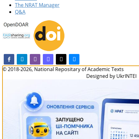
The NRAT Manager
Q&A
facebook-alt
telegram
whatsapp
mastodon
threads
bluesky
© 2018-2026, National Repositary of Academic Texts
Designed by UkrINTEI