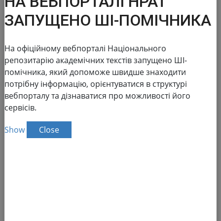
НА ВЕБПОРТАЛІ НРАТ
ЗАПУЩЕНО ШІ-ПОМІЧНИКА
На офіційному вебпорталі Національного
репозитарію академічних текстів запущено ШІ-
National Repository of
помічника, який допоможе швидше знаходити
потрібну інформацію, орієнтуватися в структурі
Academic Texts
вебпорталу та дізнаватися про можливості його
сервісів.
The NRAT database:
Show
Close
Reports in the field of scientific and
scientific and technical activities
Advanced search
186 155
of academic text
Total number
138 083
Full text
Dissertations for obtaining