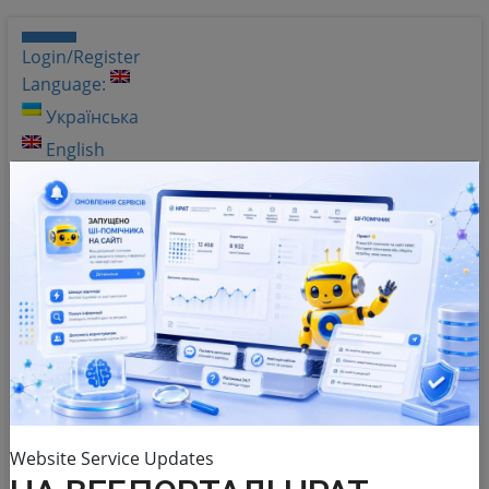
Login/Register
Language:
Українська
English
Shades of gray
Help
Q&A
Website Service Updates