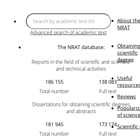
About th
NRAT
Advanced search of academic text
Obtaining
The NRAT database:
scientific
degree
Reports in the field of scientific and scientific
and technical activities
Useful
186 155
138 083
resource
Total number
Full text
Reviews
Dissertations for obtaining scientific degrees
Populariz
and abstracts
of scienc
181 945
173 174
Scientific
Total number
Full text