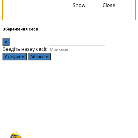
Show
Close
Збереження сесії
×
Введіть назву сесії:
Скасувати
Зберегти