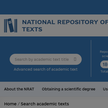
NATIONAL REPOSITORY O
TEXTS
Repor
sci
18
Advanced search of academic text
Tota
About the NRAT
Obtaining a scientific degree
Us
Home
/
Search academic texts