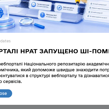
pdates
РТАЛІ НРАТ ЗАПУЩЕНО ШІ-ПОМ
вебпорталі Національного репозитарію академічн
мічника, який допоможе швидше знаходити потр
єнтуватися в структурі вебпорталу та дізнаватис
 сервісів.
lose