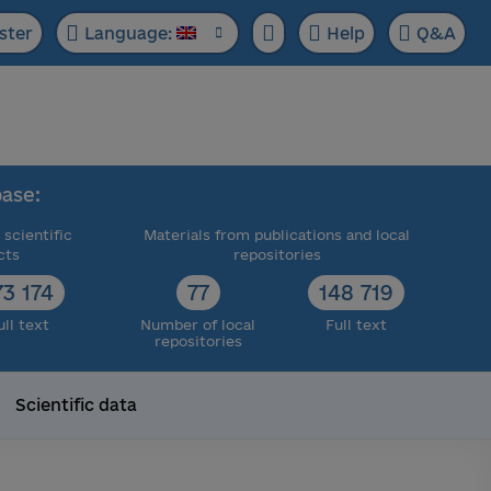
ster
Language:
Help
Q&A
ase:
 scientific
Materials from publications and local
cts
repositories
73 174
77
148 719
ull text
Number of local
Full text
repositories
Scientific data