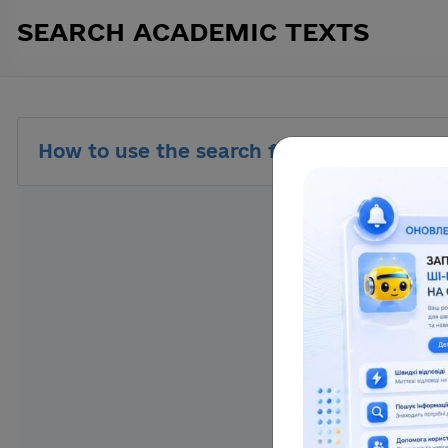
SEARCH ACADEMIC TEXTS
How to use the search function