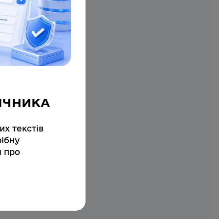
ІЧНИКА
их текстів
ібну
я про