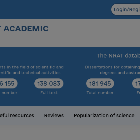
Login/Regi
F ACADEMIC
The NRAT datab
ts in the field of scientific and
Dissertations for obtaining
entific and technical activities
degrees and abstra
6 155
138 083
181 945
1
l number
Full text
Total number
F
eful resources
Reviews
Popularization of science