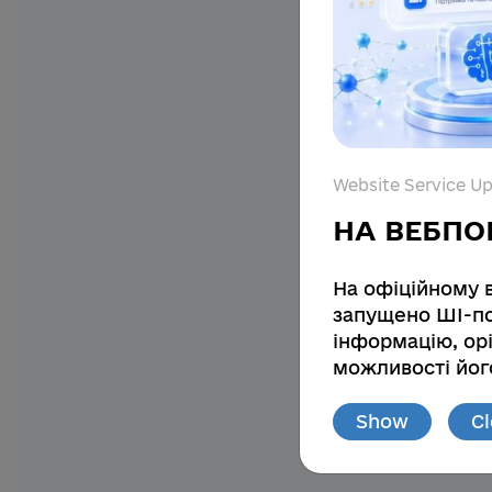
Website Service U
НА ВЕБПО
На офіційному 
запущено ШІ-по
інформацію, орі
можливості його
Show
C