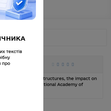
ІЧНИКА
их текстів
ібну
posites and
я про
xternal influences
osites and heterostructures, the impact on
or Physics of the National Academy of