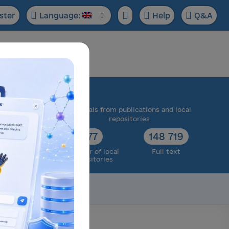
ster
Language:
Help
Q&A
ase:
 scientific
Materials from publications and local
cts
repositories
73 174
77
148 719
ull text
Number of local
Full text
repositories
Scientific data