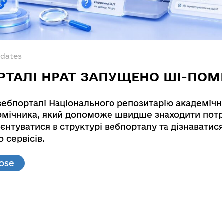
pdates
РТАЛІ НРАТ ЗАПУЩЕНО ШІ-ПОМ
вебпорталі Національного репозитарію академічн
мічника, який допоможе швидше знаходити потр
al phenomena in semiconductors, carbon nanocom
єнтуватися в структурі вебпорталу та дізнаватис
e impact on their manufacturing technology and e
 сервісів.
cal phenomena in semiconductors, carbon nanocomp
lose
 influences. VE Lashkarev Institute of Semiconduct