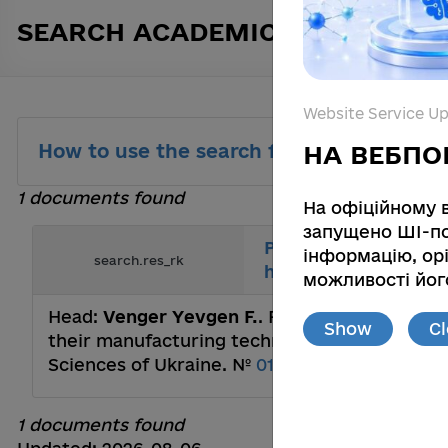
SEARCH ACADEMIC TEXTS
Website Service U
How to use the search function
НА ВЕБПО
1 documents found
На офіційному 
запущено ШІ-по
Physical and chemic
інформацію, орі
search.res_rk
heterostructures, th
можливості його
Head:
Venger Yevgen F.
. Physical and chemi
Show
C
their manufacturing technology and external
Sciences of Ukraine. №
0116U002626
1 documents found