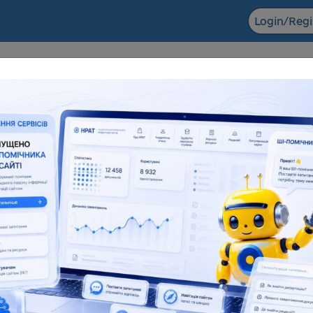
Login/Regi
F ACADEMIC
The NRAT datab
ts in the field of scientific and
Dissertations for obtaining
entific and technical activities
degrees and abstra
6 155
138 083
181 945
1
l number
Full text
Total number
F
eful resources
Reviews
Popularization of science