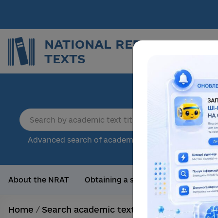
NATIONAL REPOSITORY O
TEXTS
Repor
sci
18
Advanced search of academic text
Tota
About the NRAT
Obtaining a scientific degree
Us
Home
/
Search academic texts