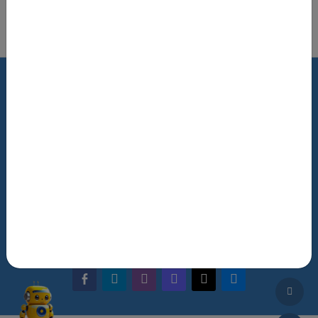
Роздрукувати цю сторінку
Terms of Use
Review Policy
Feedback
The NRAT Manager
Q&A
facebook-alt
telegram
whatsapp
mastodon
threads
bluesky