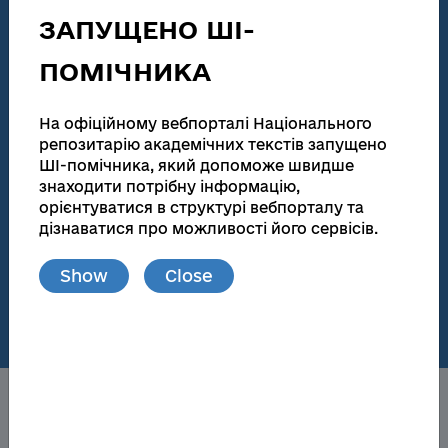
technical activities
ЗАПУЩЕНО ШІ-
186 155
138 083
ПОМІЧНИКА
Total number
Full text
Dissertations for obtaining scientific degrees and
На офіційному вебпорталі Національного
abstracts
репозитарію академічних текстів запущено
ШІ-помічника, який допоможе швидше
181 945
173 174
знаходити потрібну інформацію,
орієнтуватися в структурі вебпорталу та
Total number
Full text
дізнаватися про можливості його сервісів.
Materials from publications and local repositories
Show
Close
77
148 719
Number of local
Full text
repositories
About the NRAT
Obtaining a scientific degree