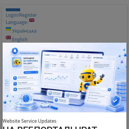
Login/Register
Language:
Українська
English
Shades of gray
Help
Q&A
Website Service Updates