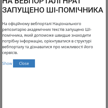
НА ВЕБПОРТАЛІ НРАТ
ЗАПУЩЕНО ШІ-ПОМІЧНИКА
На офіційному вебпорталі Національного
репозитарію академічних текстів запущено ШІ-
National Repository of
помічника, який допоможе швидше знаходити
потрібну інформацію, орієнтуватися в структурі
Academic Texts
вебпорталу та дізнаватися про можливості його
сервісів.
The NRAT database:
Show
Close
Reports in the field of scientific and
scientific and technical activities
Advanced search
186 155
of academic text
Total number
138 083
Full text
Dissertations for obtaining