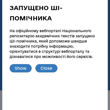
technical activities
ЗАПУЩЕНО ШІ-
186 155
138 083
ПОМІЧНИКА
Total number
Full text
Dissertations for obtaining scientific degrees and
На офіційному вебпорталі Національного
abstracts
репозитарію академічних текстів запущено
ШІ-помічника, який допоможе швидше
181 945
173 174
знаходити потрібну інформацію,
Total number
Full text
орієнтуватися в структурі вебпорталу та
дізнаватися про можливості його сервісів.
Materials from publications and local repositories
Show
Close
77
148 719
Number of local
Full text
repositories
About the NRAT
Obtaining a scientific degree