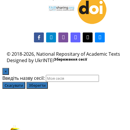
facebook-alt
telegram
whatsapp
mastodon
threads
bluesky
© 2018-2026, National Repositary of Academic Texts
Designed by UkrINTEI
Збереження сесії
×
Введіть назву сесії:
Скасувати
Зберегти