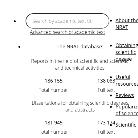
About th
NRAT
Advanced search of academic text
Obtaining
The NRAT database:
scientific
degree
Reports in the field of scientific and scientific
and technical activities
Useful
186 155
138 083
resource
Total number
Full text
Reviews
Dissertations for obtaining scientific degrees
Populariz
and abstracts
of scienc
181 945
173 174
Scientific
Total number
Full text