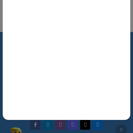
Updated: 2026-08-06
Роздрукувати цю сторінку
Terms of Use
Review Policy
Feedback
The NRAT Manager
Q&A
facebook-alt
telegram
whatsapp
mastodon
threads
bluesky