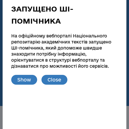
technical activities
ЗАПУЩЕНО ШІ-
186 155
138 083
ПОМІЧНИКА
Total number
Full text
Dissertations for obtaining scientific degrees and
На офіційному вебпорталі Національного
abstracts
репозитарію академічних текстів запущено
ШІ-помічника, який допоможе швидше
181 945
173 174
знаходити потрібну інформацію,
Total number
Full text
орієнтуватися в структурі вебпорталу та
дізнаватися про можливості його сервісів.
Materials from publications and local repositories
Show
Close
77
148 719
Number of local
Full text
repositories
About the NRAT
Obtaining a scientific degree