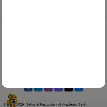
Роздрукувати цю сторінку
Terms of Use
Review Policy
Feedback
The NRAT Manager
Q&A
facebook-alt
telegram
whatsapp
mastodon
threads
bluesky
© 2018-2026, National Repositary of Academic Texts