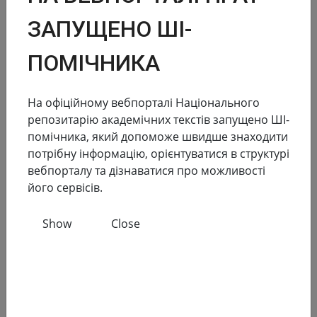
Reports in the field of scientific and scientific and
technical activities
ЗАПУЩЕНО ШІ-
186 155
138 083
ПОМІЧНИКА
Total number
Full text
На офіційному вебпорталі Національного
Dissertations for obtaining scientific degrees and
репозитарію академічних текстів запущено ШІ-
abstracts
помічника, який допоможе швидше знаходити
потрібну інформацію, орієнтуватися в структурі
181 945
173 174
вебпорталу та дізнаватися про можливості
Total number
Full text
його сервісів.
Materials from publications and local repositories
Show
Close
77
148 719
Number of local
Full text
repositories