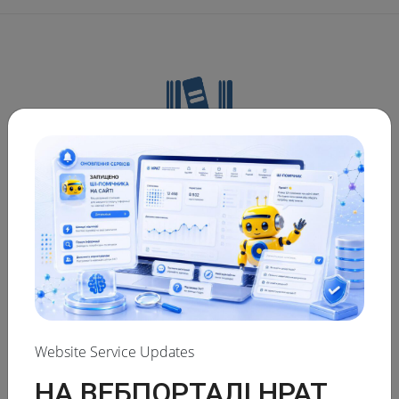
NATIONAL REPOSITORY OF ACADEMIC TEXTS
Advanced search of academic text
Website Service Updates
The NRAT database:
НА ВЕБПОРТАЛІ НРАТ