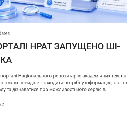
dates
ОРТАЛІ НРАТ ЗАПУЩЕНО ШІ-
ИКА
порталі Національного репозитарію академічних текстів
nhanced mechanical characteristics for exploitation in
допоможе швидше знаходити потрібну інформацію, орієнт
ing
лу та дізнаватися про можливості його сервісів.
nhanced mechanical characteristics for exploitation in wide 
se
my of Sciences of Ukraine. №
0121U110395