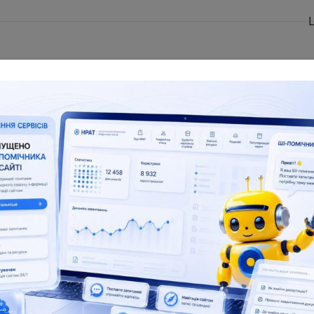
L
The NRAT databa
 in the field of scientific and
Dissertations for obtaining 
tific and technical activities
degrees and abstra
 155
138 083
181 945
17
 number
Full text
Total number
Fu
ul resources
Reviews
Popularization of science
S