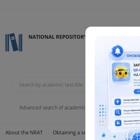
NATIONAL REPOSITORY OF ACADEMIC TEXTS
Reports
scien
186
Total
Advanced search of academic text
About the NRAT
Obtaining a scientific degree
Usef