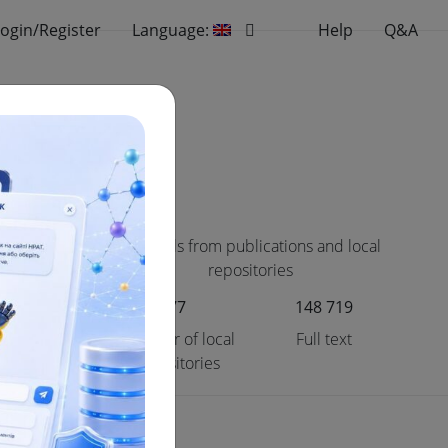
ogin/Register
Language:
Help
Q&A
se:
scientific
Materials from publications and local
cts
repositories
3 174
77
148 719
ll text
Number of local
Full text
repositories
cientific data