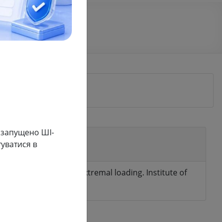
 запущено ШІ-
 wide temperature
уватися в
temperature range at extremal loading. Institute of